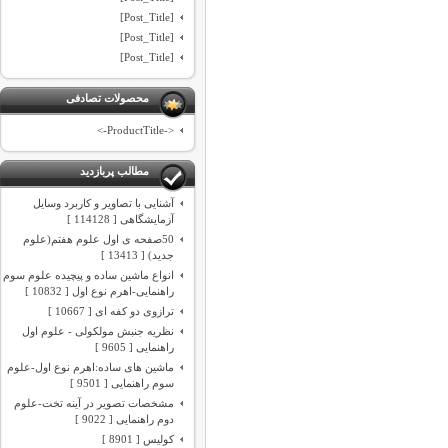
[Post_Title]
[Post_Title]
[Post_Title]
محصولات تصادفی
<-ProductTitle->
مطالب پربازدید
آشنایی با تصاویر و کاربرد وسایل
آزمایشگاهی [ 114128 ]
50صفحه ی اول علوم هفتم(علوم
جدید) [ 13413 ]
انواع ماشین ساده و پیچیده علوم سوم
راهنمایی-اهرم نوع اول [ 10832 ]
ترازوی دو کفه ای [ 10667 ]
نظریه جنبش مولکولی - علوم اول
راهنمایی [ 9605 ]
ماشین های ساده:اهرم نوع اول-علوم
سوم راهنمایی [ 9501 ]
مشخصات تصویر در آینه تخت-علوم
دوم راهنمایی [ 9022 ]
کولیس [ 8901 ]