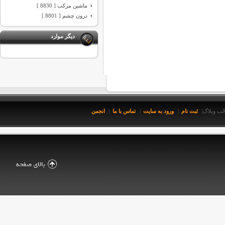
ماشین مرکب [ 8830 ]
درون چشم [ 8801 ]
دیگر موارد
ثبت نام
ورود به سایت
تماس با ما
انجمن
لب وبلاگ
|
|
|
|