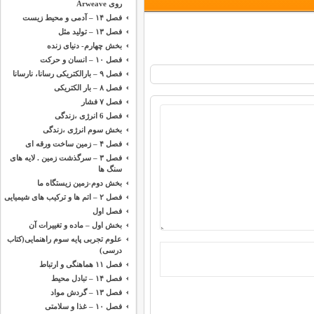
روی Arweave
فصل ۱۴ – آدمی و محیط زیست
فصل ۱۳ – تولید مثل
بخش چهارم- دنیای زنده
فصل ۱۰ – انسان و حرکت
فصل ۹ – بارالکتریکی رسانا، نارسانا
فصل ۸ – بار الکتریکی
فصل ۷ فشار
فصل 6 انرژی ،‌زندگی
بخش سوم انرژی ،‌زندگی
فصل ۴ – زمین ساخت ورقه ای
فصل ۳ – سرگذشت زمین . لایه های
سنگ ها
بخش دوم-زمین زیستگاه ما
فصل ۲ – اتم ها و ترکیب های شیمیایی
فصل اول
بخش اول – ماده و تغییرات آن
علوم تجربی پایه سوم راهنمایی(کتاب
درسی)
فصل ۱۱ هماهنگی و ارتباط
فصل ۱۴ – تبادل محیط
فصل ۱۳ – گردش مواد
فصل ۱۰ – غذا و سلامتی