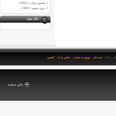
ماشین مرکب [ 8830 ]
درون چشم [ 8801 ]
دیگر موارد
ثبت نام
ورود به سایت
تماس با ما
انجمن
لب وبلاگ
|
|
|
|