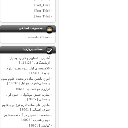
[Post_Title]
[Post_Title]
[Post_Title]
محصولات تصادفی
<-ProductTitle->
مطالب پربازدید
آشنایی با تصاویر و کاربرد وسایل
آزمایشگاهی [ 114128 ]
50صفحه ی اول علوم هفتم(علوم
جدید) [ 13414 ]
انواع ماشین ساده و پیچیده علوم سوم
راهنمایی-اهرم نوع اول [ 10832 ]
ترازوی دو کفه ای [ 10667 ]
نظریه جنبش مولکولی - علوم اول
راهنمایی [ 9605 ]
ماشین های ساده:اهرم نوع اول-علوم
سوم راهنمایی [ 9501 ]
مشخصات تصویر در آینه تخت-علوم
دوم راهنمایی [ 9022 ]
کولیس [ 8901 ]