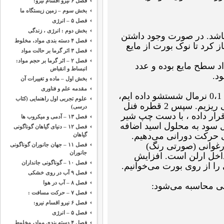
فصل ۶ نیرو اقسام نیرو:
بخش سوم – زمین زیستگاه ما
فصل ۵ – انرژی
بخش دوم : انرژی ، زندگی
 باشد. در صورت وجود داشتن
فصل ۴ دسته بندی مواد، مخلوط
ز کرد تا نوک بورت از مایع
فصل ۳ اثر گرما بر حالت مواد
فصل ۲ – اثر گرما بر حجم مواد:
اد سطح مایع بوده و عدد
انبساط و انقباض
د.
بخش اول – ماده و تغییرات آن
مقدمه ‌علم و فناوری
حال در یک ارلن مایر که با کلریدریک اسید 0،1 نرمال شستشو داده ایم،
علوم تجربی اول راهنمایی (کتاب
10 میلی لیتر کلریدریک اسید 0،1 نرمال می ریزیم. سپس 2 قطره فنل
درسی)
 قرار داده ، با دست چپ شیر
فصل ۱۳ – آدمی و میکروب ها
ل سود به محلول اسید اضافه
فصل ۱۲ – دنیای گیاهان گوناگونی
ی حرکت دورانی می‌دهیم.
گیاهان
رغوانی (صورتی رنگ)
فصل ۱۱ – جهان جانوران گوناگونی
جانوران
اخل ارلن است. افزایش
فصل ۱۰ – گوناگونی جانداران
 از روی بورت می‌خوانیم.
فصل ۹ آب در روی خشکی
فصل ۸ – آب در هوا
تی محاسبه می‌شود:
فصل ۷ – حرکت مسافت :
فصل ۶ نیرو اقسام نیرو:
فصل ۵ – انرژی
فصل ۴ دسته بندی مواد، مخلوط