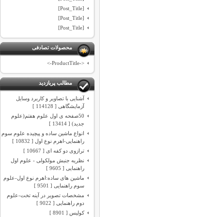
[Post_Title]
[Post_Title]
[Post_Title]
محصولات تصادفی
<-ProductTitle->
مطالب پربازدید
آشنایی با تصاویر و کاربرد وسایل
آزمایشگاهی [ 114128 ]
50صفحه ی اول علوم هفتم(علوم
جدید) [ 13414 ]
انواع ماشین ساده و پیچیده علوم سوم
راهنمایی-اهرم نوع اول [ 10832 ]
ترازوی دو کفه ای [ 10667 ]
نظریه جنبش مولکولی - علوم اول
راهنمایی [ 9605 ]
ماشین های ساده:اهرم نوع اول-علوم
سوم راهنمایی [ 9501 ]
مشخصات تصویر در آینه تخت-علوم
دوم راهنمایی [ 9022 ]
کولیس [ 8901 ]