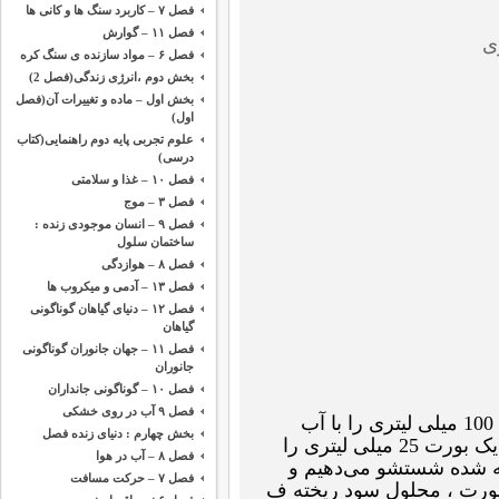
فصل ۷ – کاربرد سنگ ها و کانی ها
فصل ۱۱ – گوارش
فصل ۶ – مواد سازنده ی سنگ کره
بخش دوم ،‌انرژی زندگی(فصل 2)
بخش اول – ماده و تغییرات آن(فصل
اول)
علوم تجربی پایه دوم راهنمایی(کتاب
درسی)
فصل ۱۰ – غذا و سلامتی
فصل ۳ – موج
فصل ۹ – انسان موجودی زنده :
ساختمان سلول
فصل ۸ – هوازدگی
فصل ۱۳ – آدمی و میکروب ها
فصل ۱۲ – دنیای گیاهان گوناگونی
گیاهان
فصل ۱۱ – جهان جانوران گوناگونی
جانوران
فصل ۱۰ – گوناگونی جانداران
فصل ۹ آب در روی خشکی
نمونه مجهول سود (NaOH) در بالون ژوژه 100 میلی لیتری را با آب
بخش چهارم : دنیای زنده فصل
مقطر به حجم رسانده ، هم می‌زنیم. پس یک بورت 25 میلی لیتری را
فصل ۸ – آب در هوا
یه شده شستشو می‌دهیم و
فصل ۷ – حرکت مسافت
 بورت ، محلول سود ریخته ف