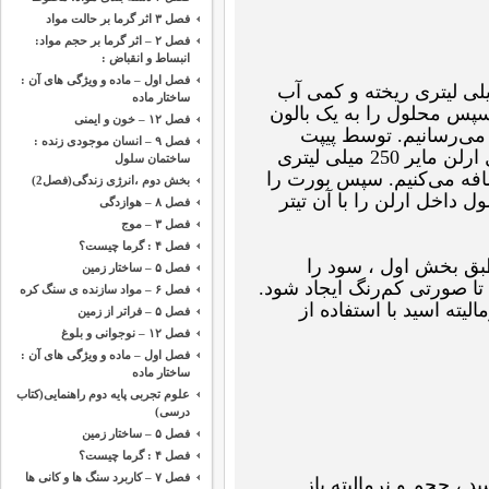
فصل ۳ اثر گرما بر حالت مواد
فصل ۲ – اثر گرما بر حجم مواد:
انبساط و انقباض :
فصل اول – ماده و ویژگی های آن :
م اگزالیک اسید را داخل بشر 100 میلی لیتری ریخته و کمی آب
ساختار ماده
سپس محلول را به یک بالون
فصل ۱۲ – خون و ایمنی
 حجم می‌رسانیم. توسط پیپت
فصل ۹ – انسان موجودی زنده :
ژوژه ، 10 میلی لیتر از این محلول را داخل ارلن مایر 250 میلی لیتری
ساختمان سلول
ضافه می‌کنیم. سپس بورت را
بخش دوم ،‌انرژی زندگی(فصل2)
ول داخل ارلن را با آن تیتر
فصل ۸ – هوازدگی
فصل ۳ – موج
فصل ۴ : گرما چیست؟
ق بخش اول ، سود را
فصل ۵ – ساختار زمین
ا صورتی کم‌رنگ ایجاد شود.
فصل ۶ – مواد سازنده ی سنگ کره
ته اسید با استفاده از
فصل ۵ – فراتر از زمین
فصل ۱۲ – نوجوانی و بلوغ
فصل اول – ماده و ویژگی های آن :
ساختار ماده
علوم تجربی پایه دوم راهنمایی(کتاب
درسی)
فصل ۵ – ساختار زمین
فصل ۴ : گرما چیست؟
فصل ۷ – کاربرد سنگ ها و کانی ها
د ، حجم و نرمالیته باز