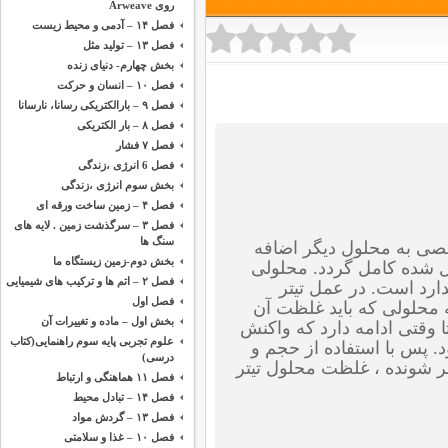
روی Arweave
فصل ۱۴ – آدمی و محیط زیست
فصل ۱۳ – تولید مثل
بخش چهارم- دنیای زنده
فصل ۱۰ – انسان و حرکت
فصل ۹ – بارالکتریکی رسانا، نارسانا
فصل ۸ – بار الکتریکی
فصل ۷ فشار
فصل 6 انرژی ،‌زندگی
بخش سوم انرژی ،‌زندگی
فصل ۴ – زمین ساخت ورقه ای
فصل ۳ – سرگذشت زمین . لایه های
سنگ ها
ی به محلول دیگر اضافه
بخش دوم-زمین زیستگاه ما
ل شده کامل گردد. محلولی
فصل ۲ – اتم ها و ترکیب های شیمیایی
رد است. در عمل تیتر
فصل اول
ه محلولی که باید غلظت آن
بخش اول – ماده و تغییرات آن
ا وقتی ادامه دارد که واکنش
علوم تجربی پایه سوم راهنمایی(کتاب
. پس با استفاده از حجم و
درسی)
ر شونده ، غلظت محلول تیتر
فصل ۱۱ هماهنگی و ارتباط
فصل ۱۴ – تبادل محیط
فصل ۱۳ – گردش مواد
فصل ۱۰ – غذا و سلامتی