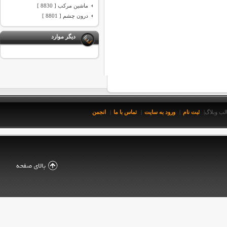
ماشین مرکب [ 8830 ]
درون چشم [ 8801 ]
دیگر موارد
ثبت نام
ورود به سایت
تماس با ما
انجمن
لب وبلاگ
|
|
|
|