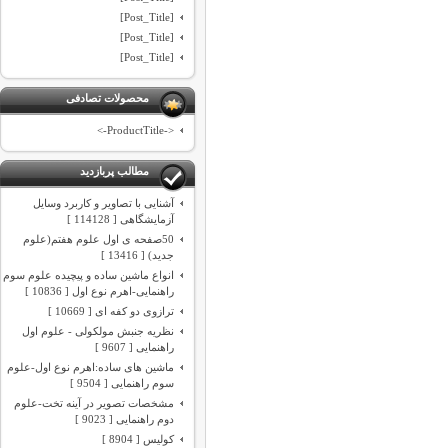
[Post_Title]
[Post_Title]
[Post_Title]
محصولات تصادفی
<-ProductTitle->
مطالب پربازدید
آشنایی با تصاویر و کاربرد وسایل
آزمایشگاهی [ 114128 ]
50صفحه ی اول علوم هفتم(علوم
جدید) [ 13416 ]
انواع ماشین ساده و پیچیده علوم سوم
راهنمایی-اهرم نوع اول [ 10836 ]
ترازوی دو کفه ای [ 10669 ]
نظریه جنبش مولکولی - علوم اول
راهنمایی [ 9607 ]
ماشین های ساده:اهرم نوع اول-علوم
سوم راهنمایی [ 9504 ]
مشخصات تصویر در آینه تخت-علوم
دوم راهنمایی [ 9023 ]
کولیس [ 8904 ]