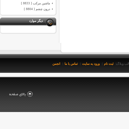
ماشین مرکب [ 8833 ]
درون چشم [ 8804 ]
دیگر موارد
ثبت نام
ورود به سایت
تماس با ما
انجمن
لب وبلاگ
|
|
|
|