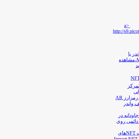
a>
http://s9.pi
یف واندر یا
آرکانکت Wander و کیف متامسکMetaMask،مشاهده
لید
زش آلفاترون | قسمت ۱ | آشنایی با NFT
تمرکز
آموزش آلفاترون | قسمت ۳ | خرید وانتقال رمزارز AR
دانه باکیف واندر
وزش آلفاترون | قسمت ۴ | ساخت NFT جاودانه در
دائمی روی
آموزش آلفاترون | قسمت ۶ | مرکز مدیریت NFTهای
جاودانه درپلتفرم آلفاترون| مشاهده، کپی و Import NFT