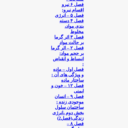
فصل ۶ نیرو
اقسام نیرو:
فصل ۵ – انرژی
فصل ۴ دسته
بندی مواد،
مخلوط
فصل ۳ اثر گرما
بر حالت مواد
فصل ۲ – اثر گرما
بر حجم مواد:
انبساط و انقباض
:
فصل اول – ماده
و ویژگی های آن :
ساختار ماده
فصل ۱۲ – خون و
ایمنی
فصل ۹ – انسان
موجودی زنده :
ساختمان سلول
بخش دوم ،‌انرژی
زندگی(فصل2)
فصل ۸ –