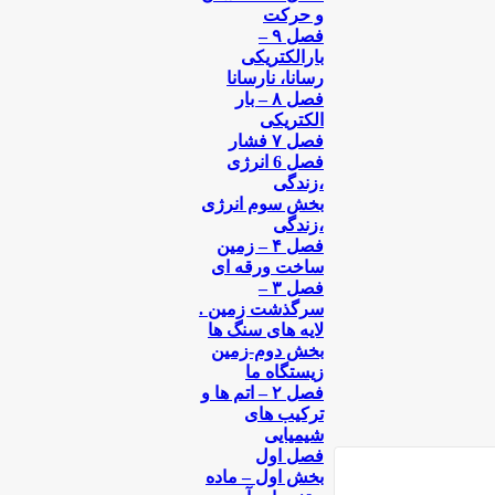
و حرکت
فصل ۹ –
بارالکتریکی
رسانا، نارسانا
فصل ۸ – بار
الکتریکی
فصل ۷ فشار
فصل 6 انرژی
،‌زندگی
بخش سوم انرژی
،‌زندگی
فصل ۴ – زمین
ساخت ورقه ای
فصل ۳ –
سرگذشت زمین .
لایه های سنگ ها
بخش دوم-زمین
زیستگاه ما
فصل ۲ – اتم ها و
ترکیب های
شیمیایی
فصل اول
بخش اول – ماده