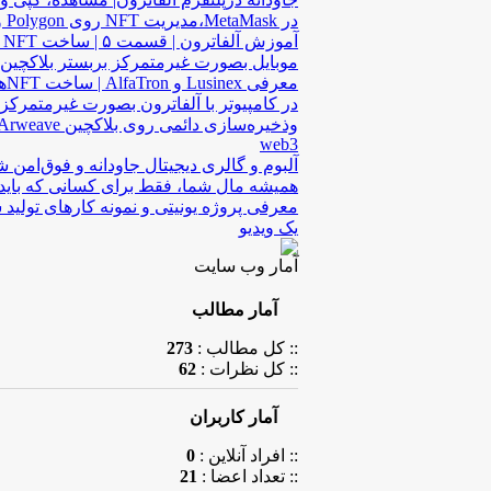
در MetaMask،مدیریت NFT روی Polygon و Arweave
آم
موبایل بصورت غیرمتمرکز بربستر بلاکچین Arweave
معرف
در کامپیوتر با آلفاترون بصورت غیرمتمرکز
web3
آلبوم و گالری دیجیتال جاودانه و فوق‌امن ش
همیشه مال شما، فقط برای کسانی که باید ب
معرفی پروژه یونیتی و نمونه کارهای تولید ش
یک ویدیو
آمار وب سایت
آمار مطالب
:: کل مطالب :
273
:: کل نظرات :
62
آمار کاربران
:: افراد آنلاین :
0
:: تعداد اعضا :
21