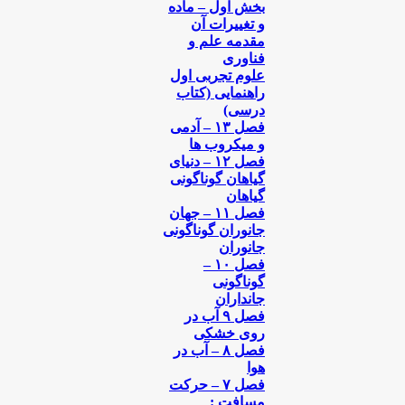
بخش اول – ماده
و تغییرات آن
مقدمه ‌علم و
فناوری
علوم تجربی اول
راهنمایی (کتاب
درسی)
فصل ۱۳ – آدمی
و میکروب ها
فصل ۱۲ – دنیای
گیاهان گوناگونی
گیاهان
فصل ۱۱ – جهان
جانوران گوناگونی
جانوران
فصل ۱۰ –
گوناگونی
جانداران
فصل ۹ آب در
روی خشکی
فصل ۸ – آب در
هوا
فصل ۷ – حرکت
مسافت :