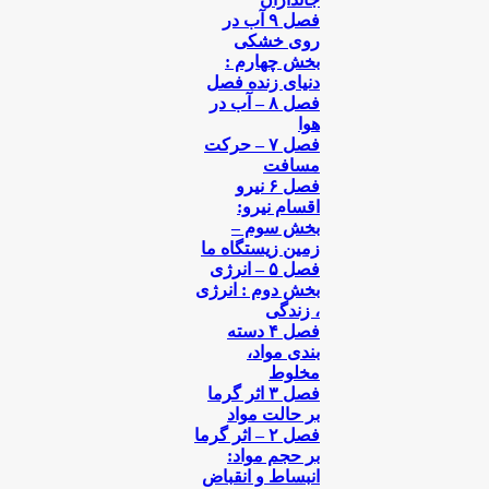
فصل ۹ آب در
روی خشکی
بخش چهارم :
دنیای زنده فصل
فصل ۸ – آب در
هوا
فصل ۷ – حرکت
مسافت
فصل ۶ نیرو
اقسام نیرو:
بخش سوم –
زمین زیستگاه ما
فصل ۵ – انرژی
بخش دوم : انرژی
، زندگی
فصل ۴ دسته
بندی مواد،
مخلوط
فصل ۳ اثر گرما
بر حالت مواد
فصل ۲ – اثر گرما
بر حجم مواد:
انبساط و انقباض