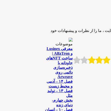
 ، ما را از نظرات و پيشنهادات خود
موضوعات
معرفی Lusinex
و AlfaTron |
ساخت NFTهای
جاودانه با
ذخیره‌سازی
دائمی روی
Arweave
فصل ۱۴ – آدمی
و محیط زیست
فصل ۱۳ – تولید
مثل
بخش چهارم-
دنیای زنده
فصل ۱۰ – انسان