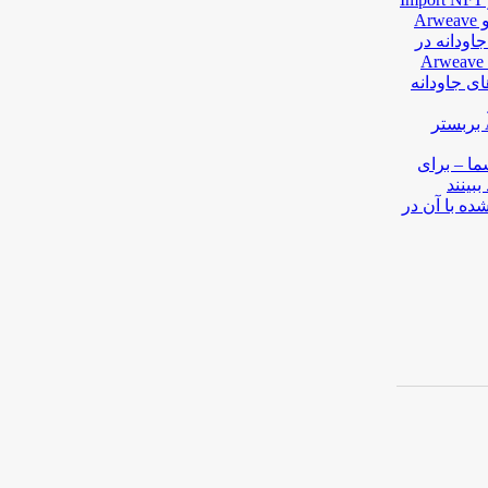
وزش آلفاترون | قسمت ۵ | ساخت NFT جاودانه در
ی Lusinex و AlfaTron | ساخت NFTهای جاودانه
وذخیره‌سازی دائمی روی بلاکچین Arweave بربستر
ما – برای
بینند
ده با آن در