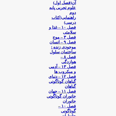
آن(فصل اول)
علوم تجربی پایه
دوم
راهنمایی(کتاب
درسی)
فصل ۱۰ – غذا و
سلامتی
فصل ۳ – موج
فصل ۹ – انسان
موجودی زنده :
ساختمان سلول
فصل ۸ –
هوازدگی
فصل ۱۳ – آدمی
و میکروب ها
فصل ۱۲ – دنیای
گیاهان گوناگونی
گیاهان
فصل ۱۱ – جهان
جانوران گوناگونی
جانوران
فصل ۱۰ –
گوناگونی
جانداران