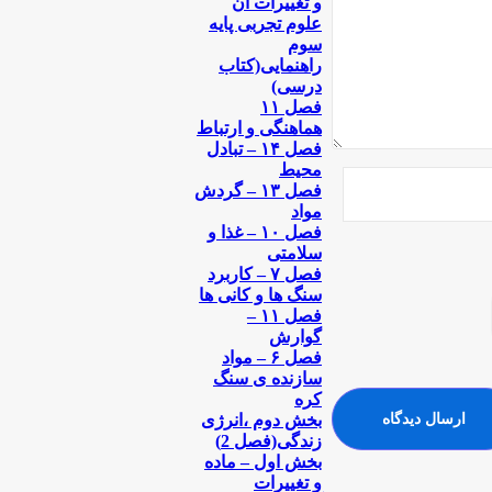
و تغییرات آن
علوم تجربی پایه
سوم
راهنمایی(کتاب
درسی)
فصل ۱۱
هماهنگی و ارتباط
فصل ۱۴ – تبادل
محیط
فصل ۱۳ – گردش
مواد
فصل ۱۰ – غذا و
سلامتی
فصل ۷ – کاربرد
سنگ ها و کانی ها
فصل ۱۱ –
گوارش
فصل ۶ – مواد
سازنده ی سنگ
کره
بخش دوم ،‌انرژی
زندگی(فصل 2)
بخش اول – ماده
و تغییرات