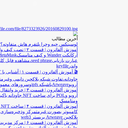
cofile.com/file/8273323926/20160829100.jpg
آخرین مطالب
لوسینکس چیه وچرا پلتفرم هاش متفاوته؟
آموزش آلفاترون | قسمت ۲ | نصب ک
عبارت بازیابیseed phrase،مشاهده فایل ک
واندرkeyfile
🎬 آمو
جاودانه،تفاوت شبکه بلاکچین دایمی وغیرم
آرویوArweaveباشبکه ipfsوسرورهای معمولی
آرویو وPOL برای ساخت NFT جاو
ومتامسک
آم
کامپیوتر بصورت غیرمتمرکز وذخیره‌سازی 
بلاکچین Arweave بربستر web3